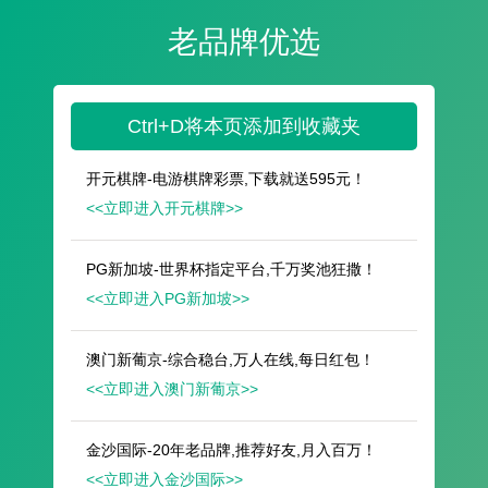
遥想公瑾当年，小乔初嫁了，雄姿英发。
羽扇纶巾，谈笑间，樯橹灰飞烟灭。
故国神游，多情应笑我，早生华发。
人生如梦，一尊还酹江月。